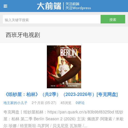
地主家有余粮—所有影视资源免费看
西班牙电视剧
《纸钞屋：柏林》（共2季）（2023-2026年）[夸克网盘]
地主家的小儿子
2个月前 (05-27)
45浏览
0评论
夸克网盘丨纸钞屋柏林：https://pan.quark.cn/s/83b9bf8325bd 纸钞
屋：柏林 第二季 Berlín Season 2 (2026) 主演: 佩德罗·阿隆索 / 米歇
尔·珍娜 / 特里斯坦·乌罗阿 / 贝戈尼亚·瓦加斯 /...