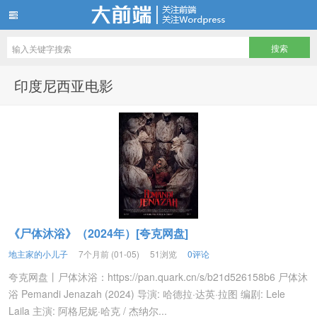
地主家有余粮—所有影视资源免费看
印度尼西亚电影
《尸体沐浴》（2024年）[夸克网盘]
地主家的小儿子
7个月前 (01-05)
51浏览
0评论
夸克网盘丨尸体沐浴：https://pan.quark.cn/s/b21d526158b6 尸体沐
浴 Pemandi Jenazah (2024) 导演: 哈德拉·达英·拉图 编剧: Lele
Laila 主演: 阿格尼妮·哈克 / 杰纳尔...