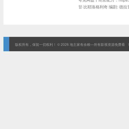
甘·比耶洛格利奇 编剧: 德拉甘
版权所有，保留一切权利！ © 2026
地主家有余粮—所有影视资源免费看
D