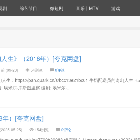
视剧
综艺节目
微短剧
音乐丨MTV
游戏
生》（2016年）[夸克网盘]
 (09-23)
54浏览
0评论
tps://pan.quark.cn/s/bcc13e21bc01 牛奶配送员的奇幻人生 На
) 导演: 埃米尔·库斯图里察 编剧: 埃米尔·...
3年）[夸克网盘]
2025-05-25)
154浏览
0评论
n.quark.cn/s/ea7790b39088 绝密配方 Чувари формуле (2023) 