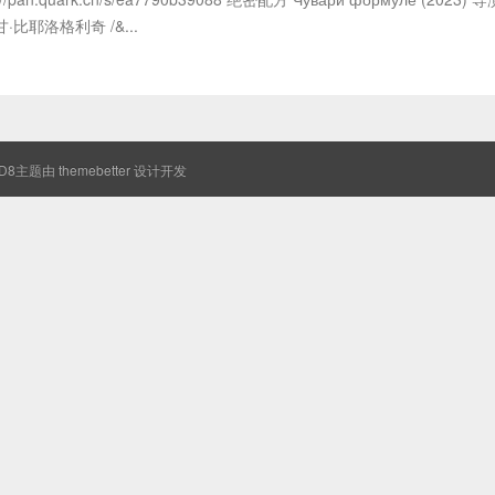
·比耶洛格利奇 /&...
8主题由
themebetter
设计开发