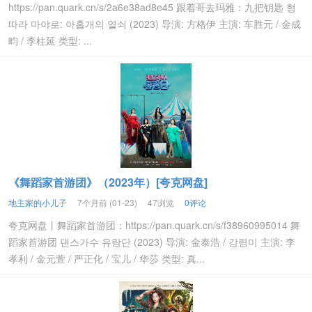
https://pan.quark.cn/s/2a6e38ad8e45 跟着哥去玛雅：九把钥匙 형
따라 마야로: 아홉개의 열쇠 (2023) 导演: 方格伊 主演: 车胜元 / 金成
畇 / 李柱延 类型: ...
《舞蹈家首游团》（2023年）[夸克网盘]
地主家的小儿子
7个月前 (01-23)
47浏览
0评论
夸克网盘丨舞蹈家首游团：https://pan.quark.cn/s/f38960995014 舞
蹈家首游团 댄스가수 유랑단 (2023) 导演: 金泰浩 / 강령미 主演: 李
孝利 / 金元萱 / 严正化 / 宝儿 / 华莎 类型: 真...