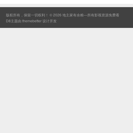
版权所有，保留一切权利！ © 2026
地主家有余粮—所有影视资源免费看
D8主题由
themebetter
设计开发