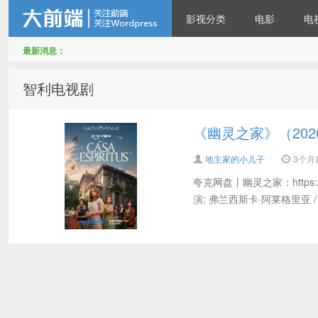
影视分类
电影
电
最新消息：
地主家有余粮—所有影视资
智利电视剧
《幽灵之家》（202
地主家的小儿子
3个月前 
夸克网盘丨幽灵之家：https://pan.
演: 弗兰西斯卡·阿莱格里亚 /
源免费看