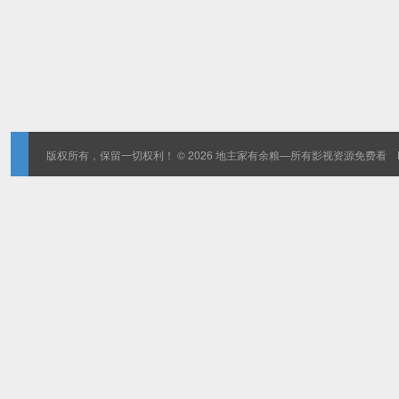
版权所有，保留一切权利！ © 2026
地主家有余粮—所有影视资源免费看
D