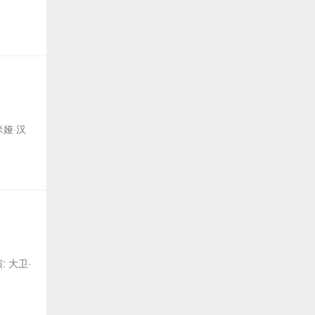
 米娅·汉
演: 大卫·