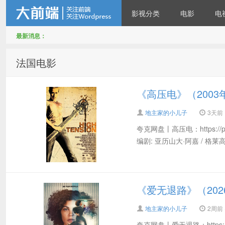
影视分类
电影
电
最新消息：
地主家有余粮—所有影视资
法国电影
《高压电》（2003
地主家的小儿子
3天前
夸克网盘丨高压电：https://pan.
编剧: 亚历山大·阿嘉 / 格莱高利
源免费看
《爱无退路》（202
地主家的小儿子
2周前 (
夸克网盘丨爱无退路：https://pan