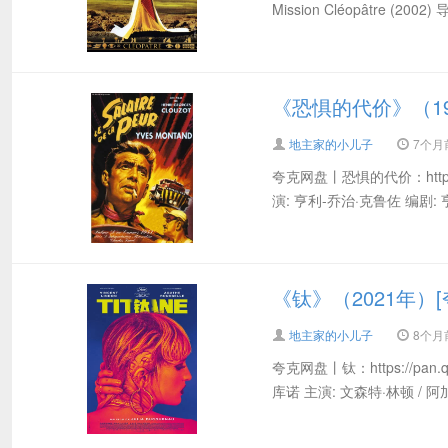
Mission Cléopâtre (200
《恐惧的代价》（19
地主家的小儿子
7个月前 
夸克网盘丨恐惧的代价：https://pan
演: 亨利-乔治·克鲁佐 编剧: 亨利
《钛》（2021年）[
地主家的小儿子
8个月前 
夸克网盘丨钛：https://pan.qu
库诺 主演: 文森特·林顿 / 阿加