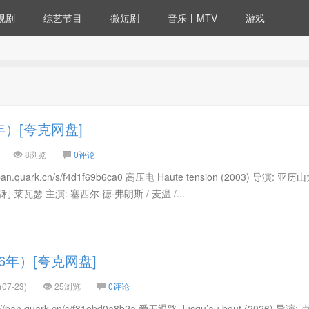
视剧
综艺节目
微短剧
音乐丨MTV
游戏
年）[夸克网盘]
8浏览
0评论
quark.cn/s/f4d1f69b6ca0 高压电 Haute tension (2003) 导演: 亚
·莱瓦瑟 主演: 塞西尔·德·弗朗斯 / 麦温 /...
6年）[夸克网盘]
07-23)
25浏览
0评论
.quark.cn/s/f31ebd0a8b2a 爱无退路 Jusqu’au bout (2026) 导演