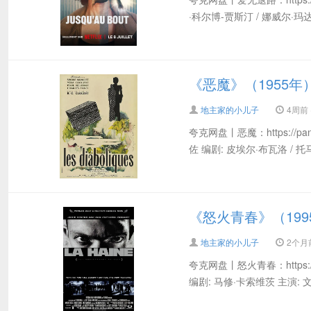
·科尔博-贾斯汀 / 娜威尔·玛达尼
《恶魔》（1955年
地主家的小儿子
4周前 (
夸克网盘丨恶魔：https://pan.q
佐 编剧: 皮埃尔·布瓦洛 / 托马
《怒火青春》（199
地主家的小儿子
2个月前 
夸克网盘丨怒火青春：https://pa
编剧: 马修·卡索维茨 主演: 文森