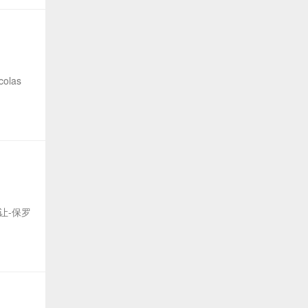
olas
: 让-保罗