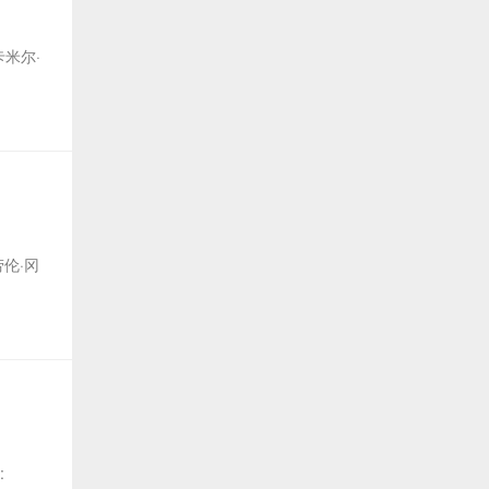
 卡米尔·
 劳伦·冈
: