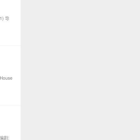
1) 导
House
 编剧: