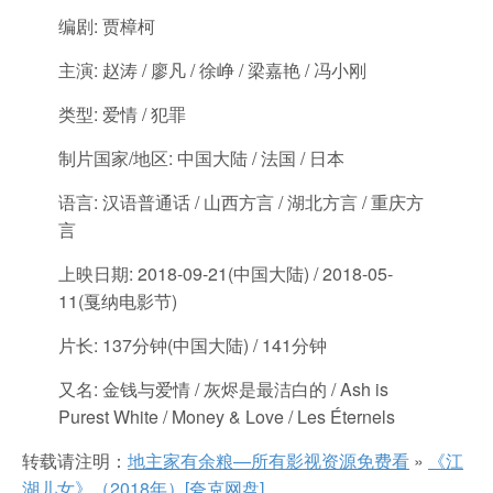
编剧: 贾樟柯
主演: 赵涛 / 廖凡 / 徐峥 / 梁嘉艳 / 冯小刚
类型: 爱情 / 犯罪
制片国家/地区: 中国大陆 / 法国 / 日本
语言: 汉语普通话 / 山西方言 / 湖北方言 / 重庆方
言
上映日期: 2018-09-21(中国大陆) / 2018-05-
11(戛纳电影节)
片长: 137分钟(中国大陆) / 141分钟
又名: 金钱与爱情 / 灰烬是最洁白的 / Ash is
Purest White / Money & Love / Les Éternels
转载请注明：
地主家有余粮—所有影视资源免费看
»
《江
湖儿女》（2018年）[夸克网盘]