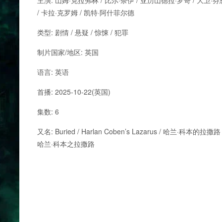
主演: 山姆·克拉弗林 / 比尔·奈伊 / 亚历山德拉·罗奇 / 大卫·芬
/ 卡拉·克罗姆 / 凯特·阿什菲尔德
类型: 剧情 / 悬疑 / 惊悚 / 犯罪
制片国家/地区: 英国
语言: 英语
首播: 2025-10-22(英国)
集数: 6
又名: Buried / Harlan Coben’s Lazarus / 哈兰·科本的拉撒路 
哈兰·科本之拉撒路