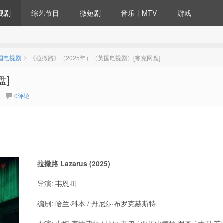
视剧
综艺节目
微短剧
音乐丨MTV
游戏
国电视剧
《拉撒路》（2025年）（英国电视剧）[夸克网盘]
>
盘]
0评论
拉撒路 Lazarus (2025)
导演: 韦恩·叶
编剧: 哈兰·科本 / 丹尼尔·布罗克赫斯特