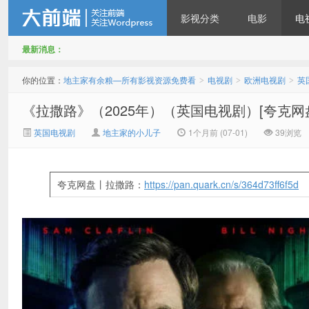
影视分类
电影
电
最新消息：
地主家有余粮—所有影视资
你的位置：
地主家有余粮—所有影视资源免费看
电视剧
欧洲电视剧
英
>
>
>
《拉撒路》（2025年）（英国电视剧）[夸克网
英国电视剧
地主家的小儿子
1个月前 (07-01)
39浏览
夸克网盘丨拉撒路：
https://pan.quark.cn/s/364d73ff6f5d
源免费看