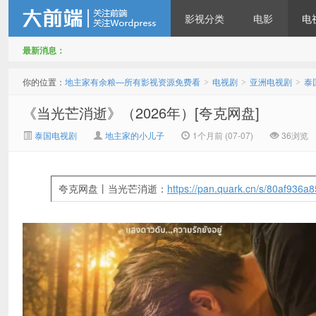
影视分类
电影
电
最新消息：
地主家有余粮—所有影视资
你的位置：
地主家有余粮—所有影视资源免费看
电视剧
亚洲电视剧
泰
>
>
>
《当光芒消逝》（2026年）[夸克网盘]
泰国电视剧
地主家的小儿子
1个月前 (07-07)
36浏览
夸克网盘丨当光芒消逝：
https://pan.quark.cn/s/80af936a
源免费看