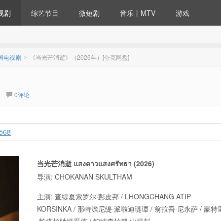
视剧
综艺节目
微短剧
音乐丨MTV
游戏
国电视剧
《当光芒消逝》（2026年）[夸克网盘]
>
0评论
8568
当光芒消逝 แสงดาวแสงศรัทธา (2026)
导演: CHOKANAN SKULTHAM
主演: 查缇夏索罗尔·彭皮邦 / LHONGCHANG ATIP
KORSINKA / 那特澹尼缇·派啦迪瑅谭 / 翁拉吾·尼永萨 / 蒙特