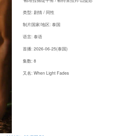
·帕塔拉驰缇平侑 / 帕特查拉邦·山提彭
类型: 剧情 / 同性
制片国家/地区: 泰国
语言: 泰语
首播: 2026-06-25(泰国)
集数: 8
又名: When Light Fades